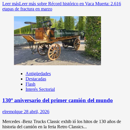
Leer más
Leer más sobre Récord histórico en Vaca Muerta: 2.616
etapas de fractura en marzo
Antigüedades
Destacadas
Flash
Interés Sectorial
130º aniversario del primer camión del mundo
elremolque
28 abril, 2026
Mercedes -Benz Trucks Classic exhib ió los hitos de 130 años de
historia del camión en la feria Retro Classics...