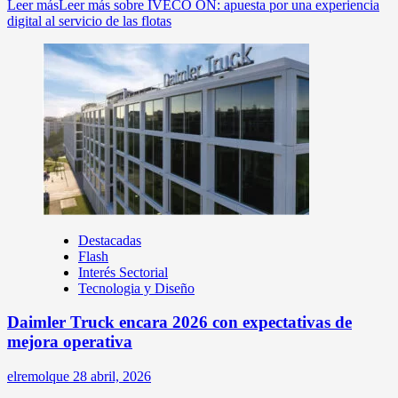
Leer más
Leer más sobre IVECO ON: apuesta por una experiencia
digital al servicio de las flotas
Destacadas
Flash
Interés Sectorial
Tecnologia y Diseño
Daimler Truck encara 2026 con expectativas de
mejora operativa
elremolque
28 abril, 2026