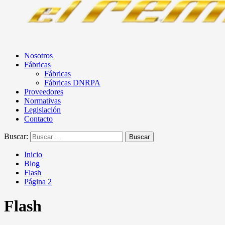
Nosotros
Fábricas
Fábricas
Fábricas DNRPA
Proveedores
Normativas
Legislación
Contacto
Buscar:
Inicio
Blog
Flash
Página 2
Flash