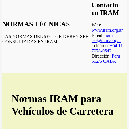
Contacto
en IRAM
NORMAS TÉCNICAS
Web:
www.iram.org.ar
Email:
iram-
LAS NORMAS DEL SECTOR DEBEN SER
iso@iram.org.ar
CONSULTADAS EN IRAM
Teléfono:
+54 11
7078-0542
Dirección:
Perú
552/6 CABA
Normas IRAM para
Vehículos de Carretera