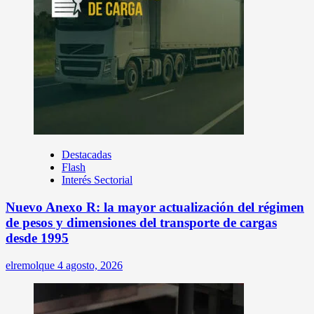
Destacadas
Flash
Interés Sectorial
Nuevo Anexo R: la mayor actualización del régimen
de pesos y dimensiones del transporte de cargas
desde 1995
elremolque
4 agosto, 2026