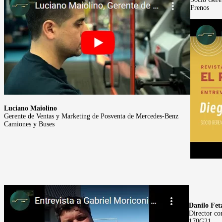
Frenos
Luciano Maiolino
Gerente de Ventas y Marketing de Posventa de Mercedes-Benz
Camiones y Buses
Danilo Fet
Director c
170G21