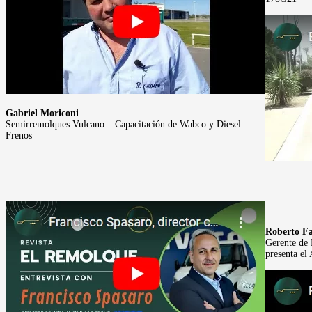
Gabriel Moriconi
Semirremolques Vulcano – Capacitación de Wabco y Diesel
Frenos
Roberto Fa
Gerente de
presenta el