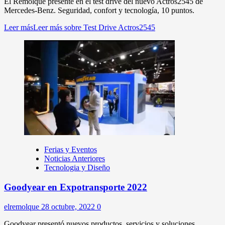
El Remolque presente en el test drive del nuevo Actros2545 de
Mercedes-Benz. Seguridad, confort y tecnología, 10 puntos.
Leer más
Leer más sobre Test Drive Actros2545
Ferias y Eventos
Noticias Anteriores
Tecnologia y Diseño
Goodyear en Expotransporte 2022
elremolque
28 octubre, 2022
0
Goodyear presentó nuevos productos, servicios y soluciones