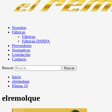
Nosotros
Fábricas
Fábricas
Fábricas DNRPA
Proveedores
Normativas
Legislación
Contacto
Buscar:
Inicio
elremolque
Página 19
elremolque