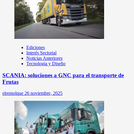
Ediciones
Interés Sectorial
Noticias Anteriores
Tecnologia y Diseño
SCANIA: soluciones a GNC para el transporte de
Frutas
elremolque
26 noviembre, 2025