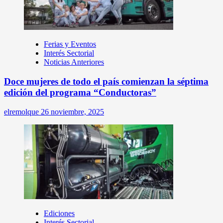
Ferias y Eventos
Interés Sectorial
Noticias Anteriores
Doce mujeres de todo el país comienzan la séptima
edición del programa “Conductoras”
elremolque
26 noviembre, 2025
Ediciones
Interés Sectorial