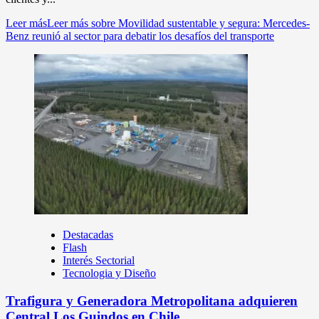
Leer más
Leer más sobre Movilidad sustentable y segura: Mercedes-
Benz reunió al sector para debatir los desafíos del transporte
Destacadas
Flash
Interés Sectorial
Tecnologia y Diseño
Trafigura y Generadora Metropolitana adquieren
Central Los Guindos en Chile