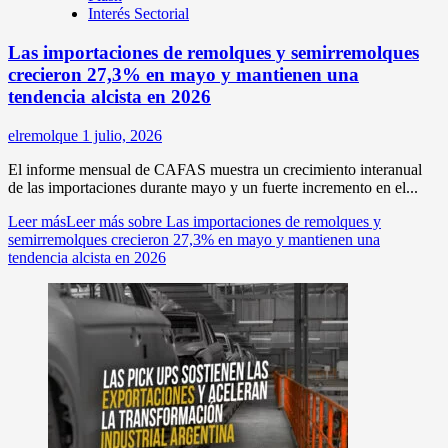
Interés Sectorial
Las importaciones de remolques y semirremolques
crecieron 27,3% en mayo y mantienen una
tendencia alcista en 2026
elremolque
1 julio, 2026
El informe mensual de CAFAS muestra un crecimiento interanual
de las importaciones durante mayo y un fuerte incremento en el...
Leer más
Leer más sobre Las importaciones de remolques y
semirremolques crecieron 27,3% en mayo y mantienen una
tendencia alcista en 2026