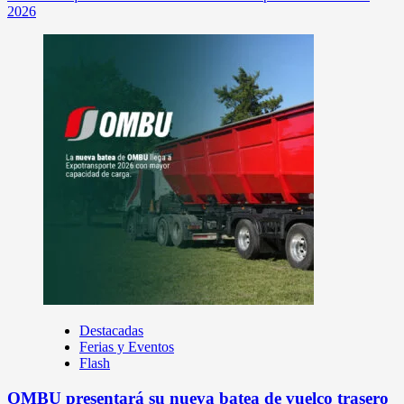
2026
Destacadas
Ferias y Eventos
Flash
OMBU presentará su nueva batea de vuelco trasero