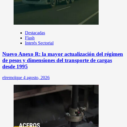
Destacadas
Flash
Interés Sectorial
Nuevo Anexo R: la mayor actualización del régimen
de pesos y dimensiones del transporte de cargas
desde 1995
elremolque
4 agosto, 2026