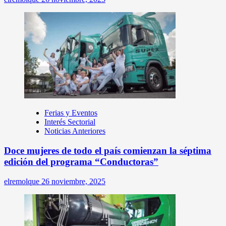
Ferias y Eventos
Interés Sectorial
Noticias Anteriores
Doce mujeres de todo el país comienzan la séptima
edición del programa “Conductoras”
elremolque
26 noviembre, 2025