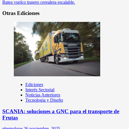
Batea vuelco trasero cerealera escalable.
Otras Ediciones
Ediciones
Interés Sectorial
Noticias Anteriores
Tecnologia y Diseño
SCANIA: soluciones a GNC para el transporte de
Frutas
elremolque
26 noviembre, 2025