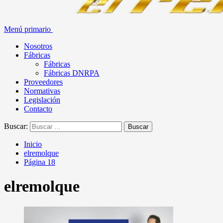
Menú primario
Nosotros
Fábricas
Fábricas
Fábricas DNRPA
Proveedores
Normativas
Legislación
Contacto
Buscar:
Inicio
elremolque
Página 18
elremolque