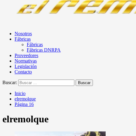
Nosotros
Fábricas
Fábricas
Fábricas DNRPA
Proveedores
Normativas
Legislación
Contacto
Buscar:
Inicio
elremolque
Página 16
elremolque