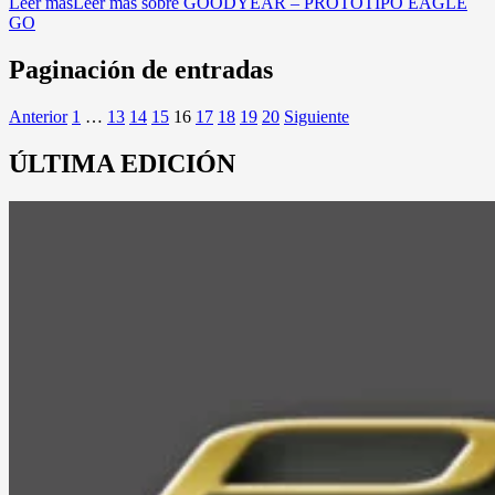
Leer más
Leer más sobre GOODYEAR – PROTOTIPO EAGLE
GO
Paginación de entradas
Anterior
1
…
13
14
15
16
17
18
19
20
Siguiente
ÚLTIMA EDICIÓN