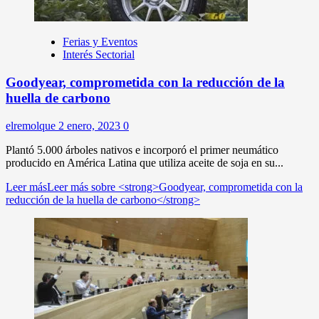
Ferias y Eventos
Interés Sectorial
Goodyear, comprometida con la reducción de la
huella de carbono
elremolque
2 enero, 2023
0
Plantó 5.000 árboles nativos e incorporó el primer neumático
producido en América Latina que utiliza aceite de soja en su...
Leer más
Leer más sobre <strong>Goodyear, comprometida con la
reducción de la huella de carbono</strong>