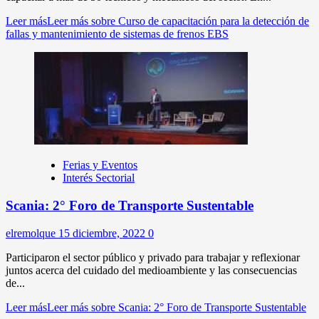
Leer más
Leer más sobre Curso de capacitación para la detección de
fallas y mantenimiento de sistemas de frenos EBS
Ferias y Eventos
Interés Sectorial
Scania: 2° Foro de Transporte Sustentable
elremolque
15 diciembre, 2022
0
Participaron el sector público y privado para trabajar y reflexionar
juntos acerca del cuidado del medioambiente y las consecuencias
de...
Leer más
Leer más sobre Scania: 2° Foro de Transporte Sustentable