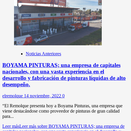
Noticias Anteriores
BOYAMA PINTURAS; una empresa de capitales
nacionales, con una vasta experiencia en el
desarrollo y fabricación de pinturas líquidas de alto
desempeño.
elremolque
14 noviembre, 2022
0
“El Remolque presenta hoy a Boyama Pinturas, una empresa que
viene destacándose como proveedor de pinturas de gran calidad
para...
Leer más
Leer más sobre BOYAMA PINTURAS; una empresa de