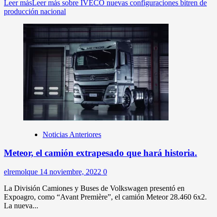
Leer más
Leer más sobre IVECO nuevas configuraciones bitren de
producción nacional
Noticias Anteriores
Meteor, el camión extrapesado que hará historia.
elremolque
14 noviembre, 2022
0
La División Camiones y Buses de Volkswagen presentó en
Expoagro, como “Avant Première”, el camión Meteor 28.460 6x2.
La nueva...