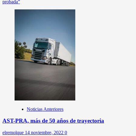
probada”
Noticias Anteriores
AST-PRA, más de 50 años de trayectoria
elremolque
14 noviembre, 2022
0