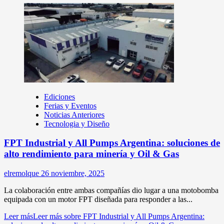
Ediciones
Ferias y Eventos
Noticias Anteriores
Tecnologia y Diseño
FPT Industrial y All Pumps Argentina: soluciones de
alto rendimiento para minería y Oil & Gas
elremolque
26 noviembre, 2025
La colaboración entre ambas compañías dio lugar a una motobomba
equipada con un motor FPT diseñada para responder a las...
Leer más
Leer más sobre FPT Industrial y All Pumps Argentina: