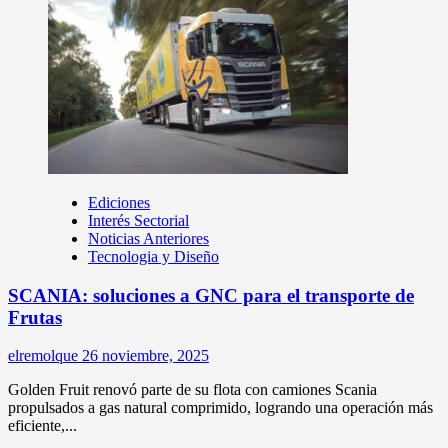
Ediciones
Interés Sectorial
Noticias Anteriores
Tecnologia y Diseño
SCANIA: soluciones a GNC para el transporte de
Frutas
elremolque
26 noviembre, 2025
Golden Fruit renovó parte de su flota con camiones Scania
propulsados a gas natural comprimido, logrando una operación más
eficiente,...