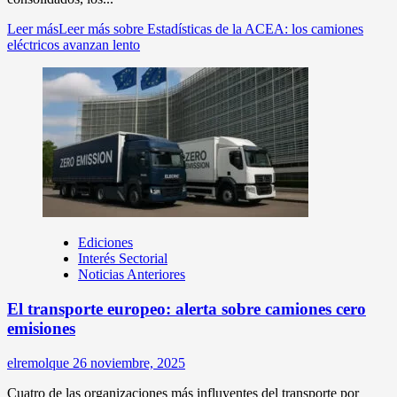
Leer más
Leer más sobre Estadísticas de la ACEA: los camiones
eléctricos avanzan lento
Ediciones
Interés Sectorial
Noticias Anteriores
El transporte europeo: alerta sobre camiones cero
emisiones
elremolque
26 noviembre, 2025
Cuatro de las organizaciones más influyentes del transporte por