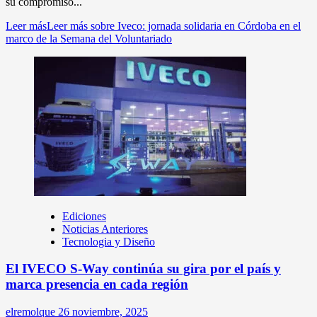
su compromiso...
Leer más
Leer más sobre Iveco: jornada solidaria en Córdoba en el
marco de la Semana del Voluntariado
Ediciones
Noticias Anteriores
Tecnologia y Diseño
El IVECO S-Way continúa su gira por el país y
marca presencia en cada región
elremolque
26 noviembre, 2025