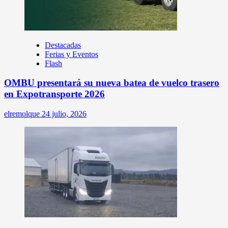
Destacadas
Ferias y Eventos
Flash
OMBU presentará su nueva batea de vuelco trasero
en Expotransporte 2026
elremolque
24 julio, 2026