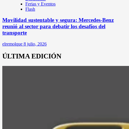
Ferias y Eventos
Flash
Movilidad sustentable y segura: Mercedes-Benz
reunió al sector para debatir los desafíos del
transporte
elremolque
8 julio, 2026
ÚLTIMA EDICIÓN