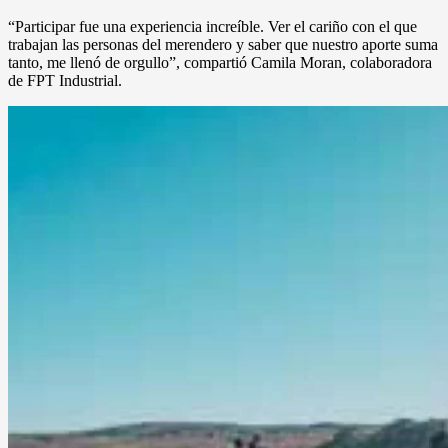
“Participar fue una experiencia increíble. Ver el cariño con el que
trabajan las personas del merendero y saber que nuestro aporte suma
tanto, me llenó de orgullo”, compartió Camila Moran, colaboradora
de FPT Industrial.