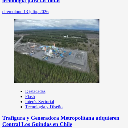
tecnología para las flotas
elremolque
13 julio, 2026
Destacadas
Flash
Interés Sectorial
Tecnologia y Diseño
Trafigura y Generadora Metropolitana adquieren
Central Los Guindos en Chile