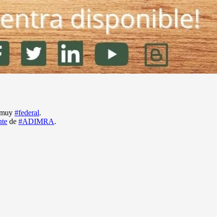
r muy
#federal
.
nte
de
#ADIMRA
.