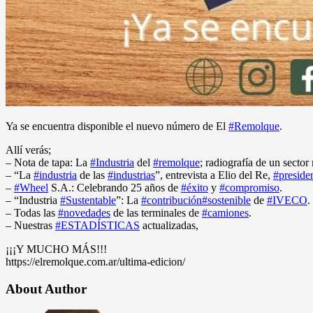
Ya se encuentra disponible el nuevo número de El
#Remolque
.
Allí verás;
– Nota de tapa: La
#Industria
del
#remolque
; radiografía de un secto
– “La
#industria
de las
#industrias
”, entrevista a Elio del Re,
#preside
–
#Wheel
S.A.: Celebrando 25 años de
#éxito
y
#compromiso
.
– “Industria
#Sustentable
”: La
#contribución
#sostenible
de
#IVECO
.
– Todas las
#novedades
de las terminales de
#camiones
.
– Nuestras
#ESTADÍSTICAS
actualizadas,
¡¡¡Y MUCHO MÁS!!!
https://elremolque.com.ar/ultima-edicion/
About Author