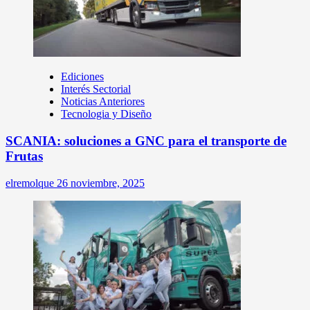
Ediciones
Interés Sectorial
Noticias Anteriores
Tecnologia y Diseño
SCANIA: soluciones a GNC para el transporte de
Frutas
elremolque
26 noviembre, 2025