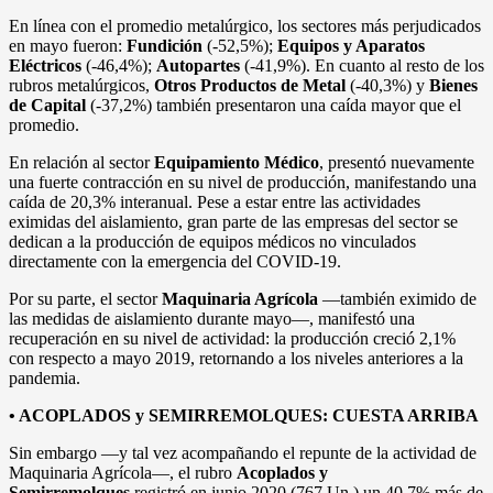
En línea con el promedio metalúrgico, los sectores más perjudicados
en mayo fueron:
Fundición
(-52,5%);
Equipos y Aparatos
Eléctricos
(-46,4%);
Autopartes
(-41,9%). En cuanto al resto de los
rubros metalúrgicos,
Otros Productos de Metal
(-40,3%) y
Bienes
de Capital
(-37,2%) también presentaron una caída mayor que el
promedio.
En relación al sector
Equipamiento Médico
, presentó nuevamente
una fuerte contracción en su nivel de producción, manifestando una
caída de 20,3% interanual. Pese a estar entre las actividades
eximidas del aislamiento, gran parte de las empresas del sector se
dedican a la producción de equipos médicos no vinculados
directamente con la emergencia del COVID-19.
Por su parte, el sector
Maquinaria Agrícola
—también eximido de
las medidas de aislamiento durante mayo—, manifestó una
recuperación en su nivel de actividad: la producción creció 2,1%
con respecto a mayo 2019, retornando a los niveles anteriores a la
pandemia.
• ACOPLADOS y SEMIRREMOLQUES: CUESTA ARRIBA
Sin embargo —y tal vez acompañando el repunte de la actividad de
Maquinaria Agrícola—, el rubro
Acoplados y
Semirremolques
registró en junio 2020 (767 Un.) un 40,7% más de