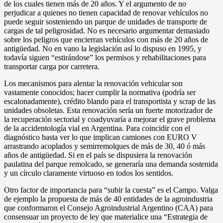
de los cuales tienen más de 20 años. Y el argumento de no
perjudicar a quienes no tienen capacidad de renovar vehículos no
puede seguir sosteniendo un parque de unidades de transporte de
cargas de tal peligrosidad. No es necesario argumentar demasiado
sobre los peligros que encierran vehículos con más de 20 años de
antigüedad. No en vano la legislación así lo dispuso en 1995, y
todavía siguen “estirándose” los permisos y rehabilitaciones para
transportar carga por carretera.
Los mecanismos para alentar la renovación vehicular son
vastamente conocidos; hacer cumplir la normativa (podría ser
escalonadamente), crédito blando para el transportista y scrap de las
unidades obsoletas. Esta renovación sería un fuerte motorizador de
la recuperación sectorial y coadyuvaría a mejorar el grave problema
de la accidentología vial en Argentina. Para coincidir con el
diagnóstico basta ver lo que implican camiones con EURO V
arrastrando acoplados y semirremolques de más de 30, 40 ó más
años de antigüedad. Si en el país se dispusiera la renovación
paulatina del parque remolcado, se generaría una demanda sostenida
y un círculo claramente virtuoso en todos los sentidos.
Otro factor de importancia para “subir la cuesta” es el Campo. Valga
de ejemplo la propuesta de más de 40 entidades de la agroindustria
que conformaron el Consejo Agroindustrial Argentino (CAA) para
consensuar un proyecto de ley que materialice una “Estrategia de