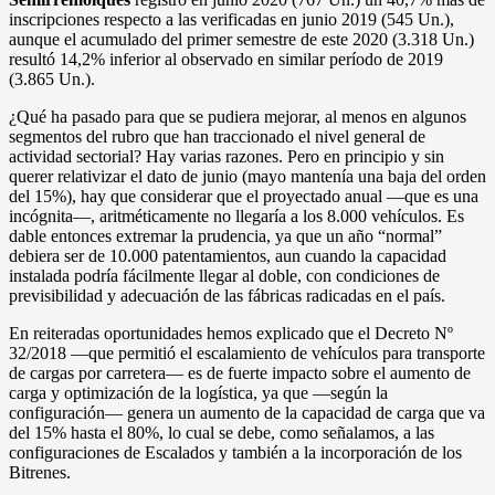
inscripciones respecto a las verificadas en junio 2019 (545 Un.),
aunque el acumulado del primer semestre de este 2020 (3.318 Un.)
resultó 14,2% inferior al observado en similar período de 2019
(3.865 Un.).
¿Qué ha pasado para que se pudiera mejorar, al menos en algunos
segmentos del rubro que han traccionado el nivel general de
actividad sectorial? Hay varias razones. Pero en principio y sin
querer relativizar el dato de junio (mayo mantenía una baja del orden
del 15%), hay que considerar que el proyectado anual —que es una
incógnita—, aritméticamente no llegaría a los 8.000 vehículos. Es
dable entonces extremar la prudencia, ya que un año “normal”
debiera ser de 10.000 patentamientos, aun cuando la capacidad
instalada podría fácilmente llegar al doble, con condiciones de
previsibilidad y adecuación de las fábricas radicadas en el país.
En reiteradas oportunidades hemos explicado que el Decreto Nº
32/2018 —que permitió el escalamiento de vehículos para transporte
de cargas por carretera— es de fuerte impacto sobre el aumento de
carga y optimización de la logística, ya que —según la
configuración— genera un aumento de la capacidad de carga que va
del 15% hasta el 80%, lo cual se debe, como señalamos, a las
configuraciones de Escalados y también a la incorporación de los
Bitrenes.