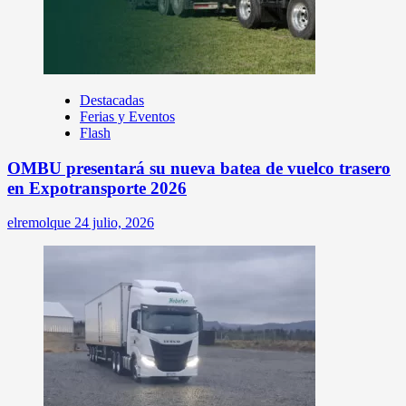
Destacadas
Ferias y Eventos
Flash
OMBU presentará su nueva batea de vuelco trasero
en Expotransporte 2026
elremolque
24 julio, 2026