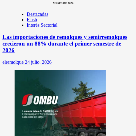
Destacadas
Flash
Interés Sectorial
Las importaciones de remolques y semirremolques
crecieron un 88% durante el primer semestre de
2026
elremolque
24 julio, 2026