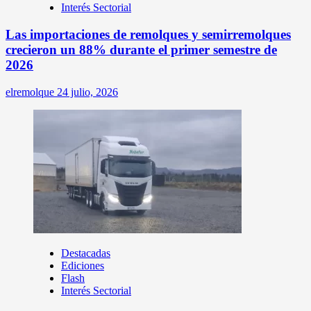
Interés Sectorial
Las importaciones de remolques y semirremolques
crecieron un 88% durante el primer semestre de
2026
elremolque
24 julio, 2026
Destacadas
Ediciones
Flash
Interés Sectorial