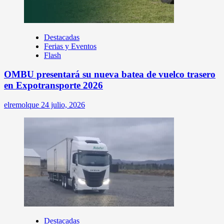
Destacadas
Ferias y Eventos
Flash
OMBU presentará su nueva batea de vuelco trasero
en Expotransporte 2026
elremolque
24 julio, 2026
Destacadas