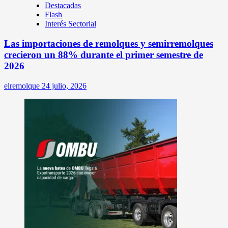
Destacadas
Flash
Interés Sectorial
Las importaciones de remolques y semirremolques
crecieron un 88% durante el primer semestre de
2026
elremolque
24 julio, 2026