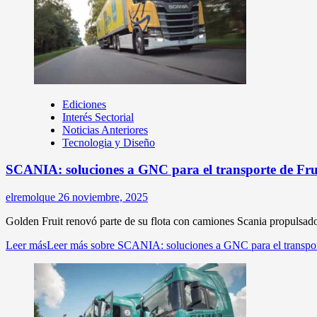
Ediciones
Interés Sectorial
Noticias Anteriores
Tecnologia y Diseño
SCANIA: soluciones a GNC para el transporte de Fru
elremolque
26 noviembre, 2025
Golden Fruit renovó parte de su flota con camiones Scania propulsado
Leer más
Leer más sobre SCANIA: soluciones a GNC para el transpor