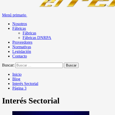
Menú primario
Nosotros
Fábricas
Fábricas
Fábricas DNRPA
Proveedores
Normativas
Legislación
Contacto
Buscar:
Inicio
Blog
Interés Sectorial
Página 3
Interés Sectorial