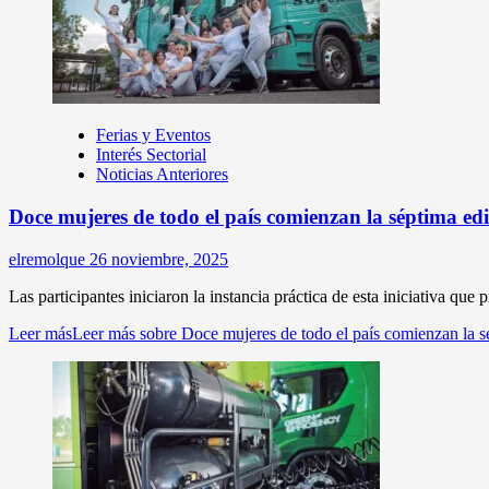
Ferias y Eventos
Interés Sectorial
Noticias Anteriores
Doce mujeres de todo el país comienzan la séptima e
elremolque
26 noviembre, 2025
Las participantes iniciaron la instancia práctica de esta iniciativa que
Leer más
Leer más sobre Doce mujeres de todo el país comienzan la 