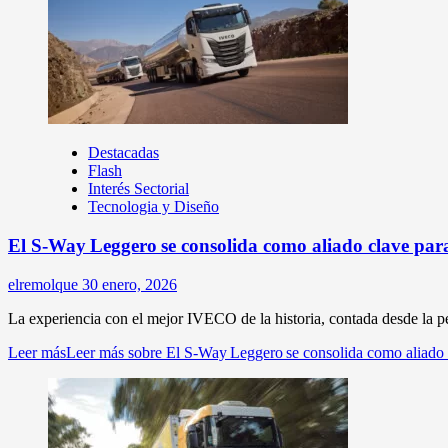
Destacadas
Flash
Interés Sectorial
Tecnologia y Diseño
El S-Way Leggero se consolida como aliado clave par
elremolque
30 enero, 2026
La experiencia con el mejor IVECO de la historia, contada desde la p
Leer más
Leer más sobre El S-Way Leggero se consolida como aliado 