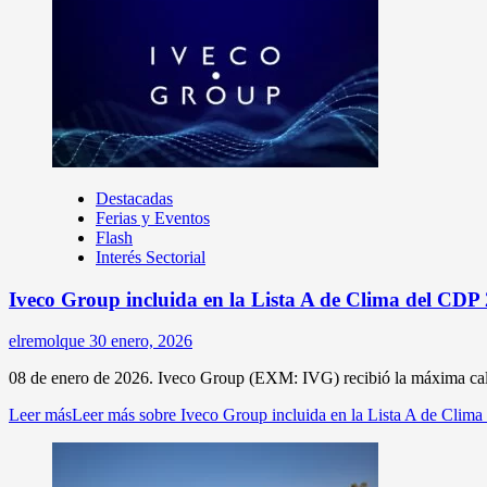
Destacadas
Ferias y Eventos
Flash
Interés Sectorial
Iveco Group incluida en la Lista A de Clima del CDP
elremolque
30 enero, 2026
08 de enero de 2026. Iveco Group (EXM: IVG) recibió la máxima calif
Leer más
Leer más sobre Iveco Group incluida en la Lista A de Clim