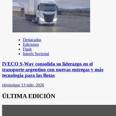
Destacadas
Ediciones
Flash
Interés Sectorial
IVECO S-Way consolida su liderazgo en el
transporte argentino con nuevas entregas y más
tecnología para las flotas
elremolque
13 julio, 2026
ÚLTIMA EDICIÓN