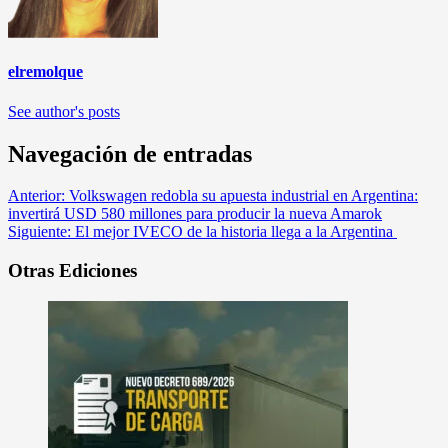
elremolque
See author's posts
Navegación de entradas
Anterior:
Volkswagen redobla su apuesta industrial en Argentina:
invertirá USD 580 millones para producir la nueva Amarok
Siguiente:
El mejor IVECO de la historia llega a la Argentina
Otras Ediciones