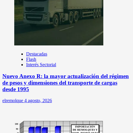
Destacadas
Flash
Interés Sectorial
Nuevo Anexo R: la mayor actualización del régimen
de pesos y dimensiones del transporte de cargas
desde 1995
elremolque
4 agosto, 2026