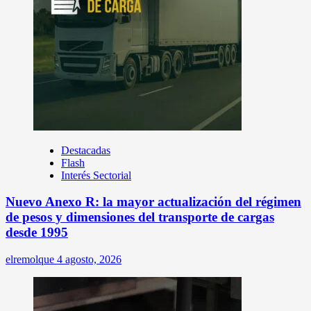
Destacadas
Flash
Interés Sectorial
Nuevo Anexo R: la mayor actualización del régimen
de pesos y dimensiones del transporte de cargas
desde 1995
elremolque
4 agosto, 2026