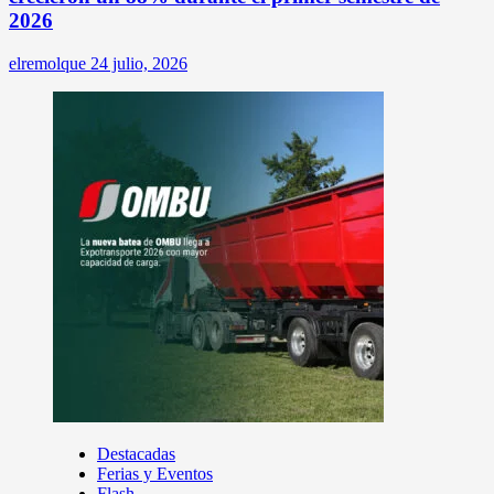
2026
elremolque
24 julio, 2026
Destacadas
Ferias y Eventos
Flash