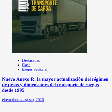
Destacadas
Flash
Interés Sectorial
Nuevo Anexo R: la mayor actualización del régimen
de pesos y dimensiones del transporte de cargas
desde 1995
elremolque
4 agosto, 2026