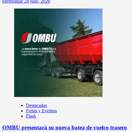
elremolque
24 julio, 2026
Destacadas
Ferias y Eventos
Flash
OMBU presentará su nueva batea de vuelco trasero