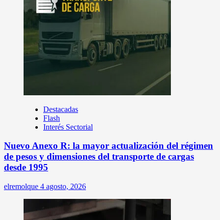
Destacadas
Flash
Interés Sectorial
Nuevo Anexo R: la mayor actualización del régimen
de pesos y dimensiones del transporte de cargas
desde 1995
elremolque
4 agosto, 2026