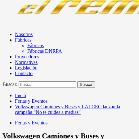
Nosotros
Fábricas
Fábricas
Fábricas DNRPA
Proveedores
Normativas
Legislación
Contacto
Buscar:
Inicio
Ferias y Eventos
Volkswagen Camiones y Buses y LALCEC lanzan la
campaña “No te cuides a medias”
Ferias y Eventos
Volkswagen Camiones y Buses y