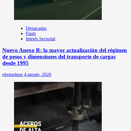
Destacadas
Flash
Interés Sectorial
Nuevo Anexo R: la mayor actualización del régimen
de pesos y dimensiones del transporte de cargas
desde 1995
elremolque
4 agosto, 2026