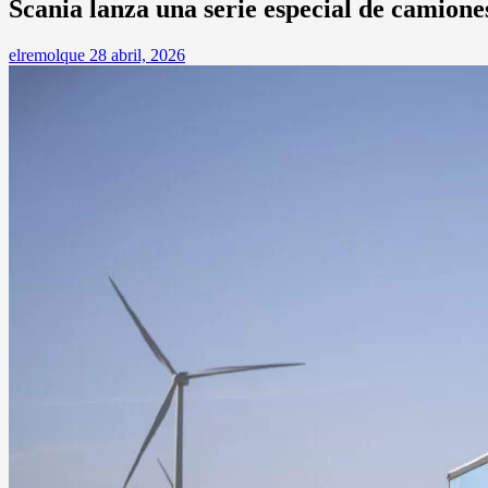
Scania lanza una serie especial de camione
elremolque
28 abril, 2026