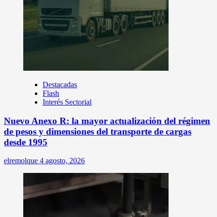
Destacadas
Flash
Interés Sectorial
Nuevo Anexo R: la mayor actualización del régimen
de pesos y dimensiones del transporte de cargas
desde 1995
elremolque
4 agosto, 2026