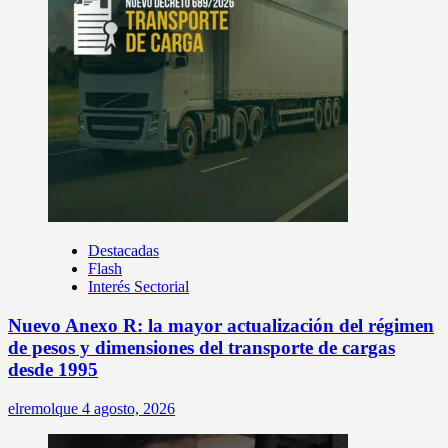
Destacadas
Flash
Interés Sectorial
Nuevo Anexo R: la mayor actualización del régimen
de pesos y dimensiones del transporte de cargas
desde 1995
elremolque
4 agosto, 2026