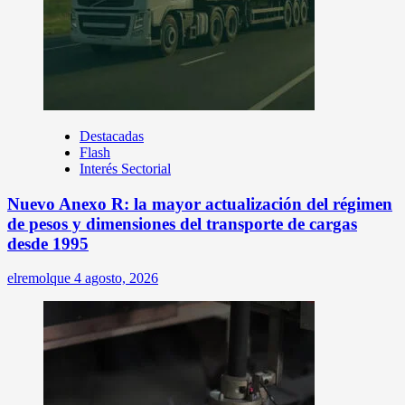
Destacadas
Flash
Interés Sectorial
Nuevo Anexo R: la mayor actualización del régimen
de pesos y dimensiones del transporte de cargas
desde 1995
elremolque
4 agosto, 2026