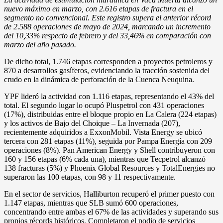
nuevo máximo en marzo, con 2.616 etapas de fractura en el
segmento no convencional. Este registro supera el anterior récord
de 2.588 operaciones de mayo de 2024, marcando un incremento
del 10,33% respecto de febrero y del 33,46% en comparación con
marzo del año pasado.
De dicho total, 1.746 etapas corresponden a proyectos petroleros y
870 a desarrollos gasíferos, evidenciando la tracción sostenida del
crudo en la dinámica de perforación de la Cuenca Neuquina.
YPF lideró la actividad con 1.116 etapas, representando el 43% del
total. El segundo lugar lo ocupó Pluspetrol con 431 operaciones
(17%), distribuidas entre el bloque propio en La Calera (224 etapas)
y los activos de Bajo del Choique – La Invernada (207),
recientemente adquiridos a ExxonMobil. Vista Energy se ubicó
tercera con 281 etapas (11%), seguida por Pampa Energía con 209
operaciones (8%). Pan American Energy y Shell contribuyeron con
160 y 156 etapas (6% cada una), mientras que Tecpetrol alcanzó
138 fracturas (5%) y Phoenix Global Resources y TotalEnergies no
superaron las 100 etapas, con 98 y 11 respectivamente.
En el sector de servicios, Halliburton recuperó el primer puesto con
1.147 etapas, mientras que SLB sumó 600 operaciones,
concentrando entre ambas el 67% de las actividades y superando sus
propios récords históricos. Completaron el podio de servicios