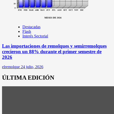
Destacadas
Flash
Interés Sectorial
Las importaciones de remolques y semirremolques
crecieron un 88% durante el primer semestre de
2026
elremolque
24 julio, 2026
ÚLTIMA EDICIÓN