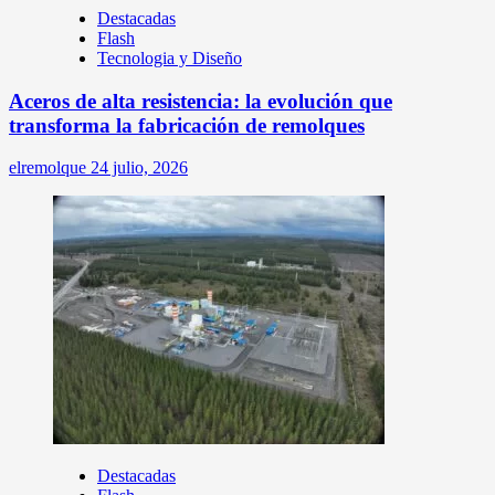
Destacadas
Flash
Tecnologia y Diseño
Aceros de alta resistencia: la evolución que
transforma la fabricación de remolques
elremolque
24 julio, 2026
Destacadas