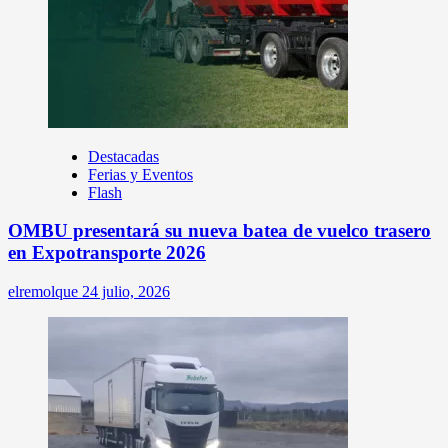
Destacadas
Ferias y Eventos
Flash
OMBU presentará su nueva batea de vuelco trasero
en Expotransporte 2026
elremolque
24 julio, 2026