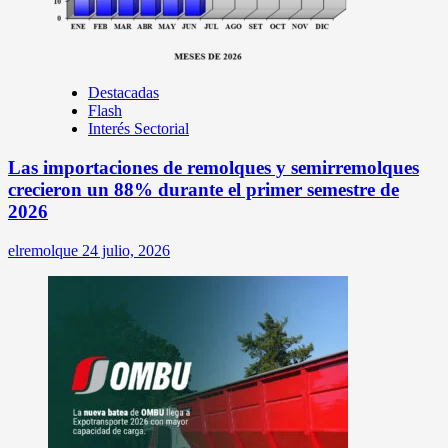
Destacadas
Flash
Interés Sectorial
Las importaciones de remolques y semirremolques
crecieron un 88% durante el primer semestre de
2026
elremolque
24 julio, 2026