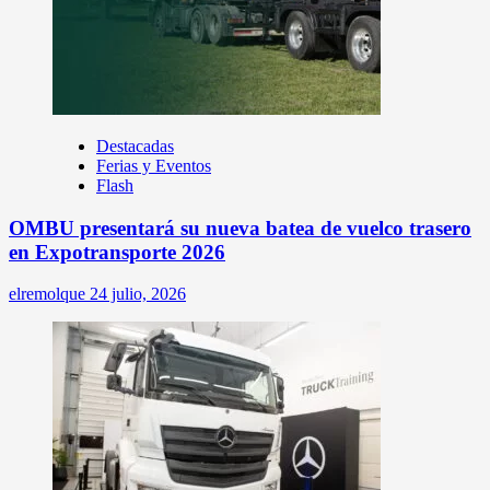
Destacadas
Ferias y Eventos
Flash
OMBU presentará su nueva batea de vuelco trasero
en Expotransporte 2026
elremolque
24 julio, 2026