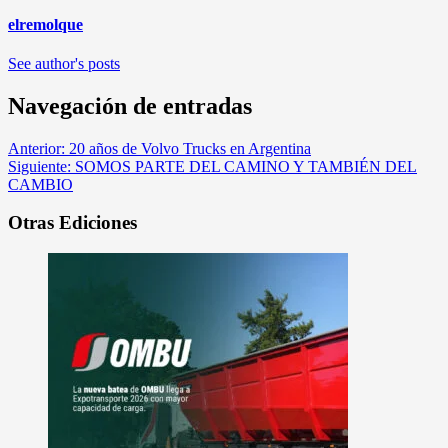
elremolque
See author's posts
Navegación de entradas
Anterior:
20 años de Volvo Trucks en Argentina
Siguiente:
SOMOS PARTE DEL CAMINO Y TAMBIÉN DEL
CAMBIO
Otras Ediciones