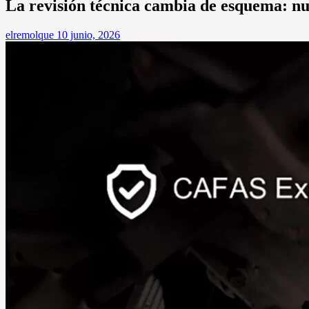
La revisión técnica cambia de esquema: nuev
elremolque
10 junio, 2026