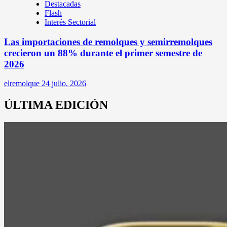
Destacadas
Flash
Interés Sectorial
Las importaciones de remolques y semirremolques
crecieron un 88% durante el primer semestre de
2026
elremolque
24 julio, 2026
ÚLTIMA EDICIÓN