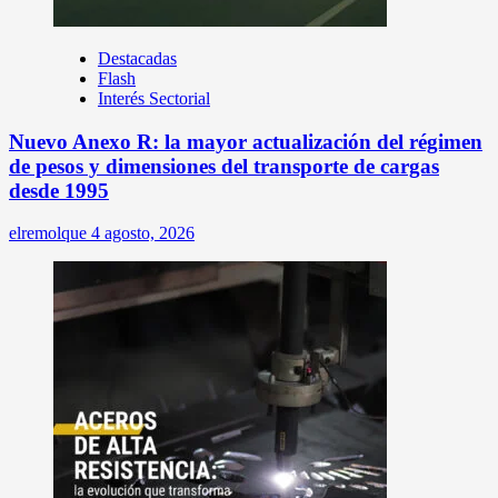
Destacadas
Flash
Interés Sectorial
Nuevo Anexo R: la mayor actualización del régimen
de pesos y dimensiones del transporte de cargas
desde 1995
elremolque
4 agosto, 2026