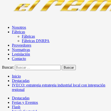
Nosotros
Fábricas
Fábricas
Fábricas DNRPA
Proveedores
Normativas
Legislación
Contacto
Buscar:
Inicio
Destacadas
IVECO: estrategia estrategia industrial local con integración
regional
Destacadas
Ferias y Eventos
Flash