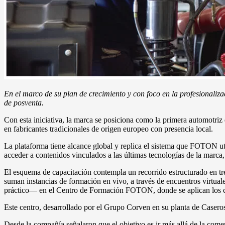
En el marco de su plan de crecimiento y con foco en la profesional
de posventa.
Con esta iniciativa, la marca se posiciona como la primera automotriz 
en fabricantes tradicionales de origen europeo con presencia local.
La plataforma tiene alcance global y replica el sistema que FOTON uti
acceder a contenidos vinculados a las últimas tecnologías de la marca,
El esquema de capacitación contempla un recorrido estructurado en tre
suman instancias de formación en vivo, a través de encuentros virtua
práctico— en el Centro de Formación FOTON, donde se aplican los c
Este centro, desarrollado por el Grupo Corven en su planta de Caseros,
Desde la compañía señalaron que el objetivo es ir más allá de la comer