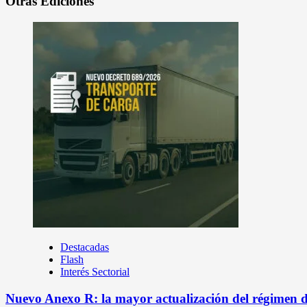
Otras Ediciones
Destacadas
Flash
Interés Sectorial
Nuevo Anexo R: la mayor actualización del régimen de