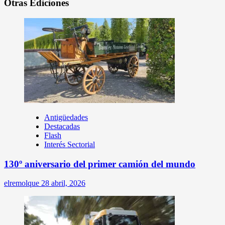
Otras Ediciones
Antigüedades
Destacadas
Flash
Interés Sectorial
130º aniversario del primer camión del mundo
elremolque
28 abril, 2026