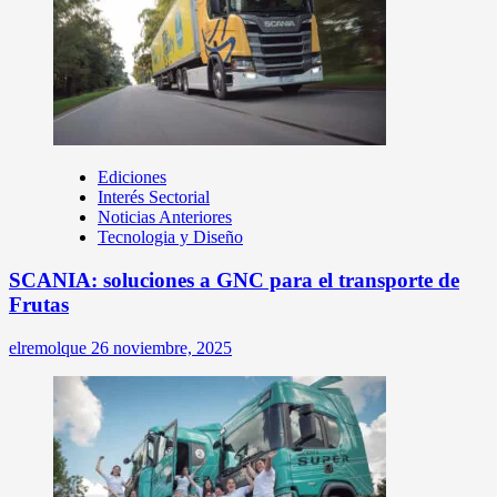
Ediciones
Interés Sectorial
Noticias Anteriores
Tecnologia y Diseño
SCANIA: soluciones a GNC para el transporte de
Frutas
elremolque
26 noviembre, 2025