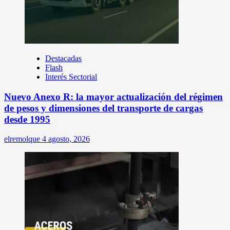
Destacadas
Flash
Interés Sectorial
Nuevo Anexo R: la mayor actualización del régimen
de pesos y dimensiones del transporte de cargas
desde 1995
elremolque
4 agosto, 2026