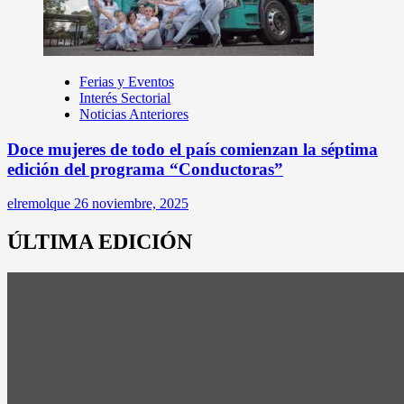
Ferias y Eventos
Interés Sectorial
Noticias Anteriores
Doce mujeres de todo el país comienzan la séptima
edición del programa “Conductoras”
elremolque
26 noviembre, 2025
ÚLTIMA EDICIÓN