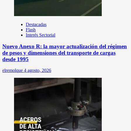
Destacadas
Flash
Interés Sectorial
Nuevo Anexo R: la mayor actualización del régimen
de pesos y dimensiones del transporte de cargas
desde 1995
elremolque
4 agosto, 2026