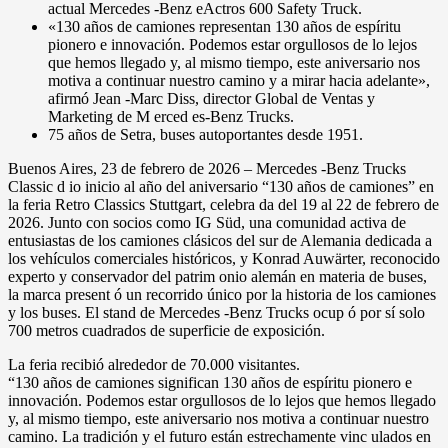
actual Mercedes -Benz eActros 600 Safety Truck.
«130 años de camiones representan 130 años de espíritu
pionero e innovación. Podemos estar orgullosos de lo lejos
que hemos llegado y, al mismo tiempo, este aniversario nos
motiva a continuar nuestro camino y a mirar hacia adelante»,
afirmó Jean -Marc Diss, director Global de Ventas y
Marketing de M erced es-Benz Trucks.
75 años de Setra, buses autoportantes desde 1951.
Buenos Aires, 23 de febrero de 2026 – Mercedes -Benz Trucks
Classic d io inicio al año del aniversario “130 años de camiones” en
la feria Retro Classics Stuttgart, celebra da del 19 al 22 de febrero de
2026. Junto con socios como IG Süd, una comunidad activa de
entusiastas de los camiones clásicos del sur de Alemania dedicada a
los vehículos comerciales históricos, y Konrad Auwärter, reconocido
experto y conservador del patrim onio alemán en materia de buses,
la marca present ó un recorrido único por la historia de los camiones
y los buses. El stand de Mercedes -Benz Trucks ocup ó por sí solo
700 metros cuadrados de superficie de exposición.
La feria recibió alrededor de 70.000 visitantes.
“130 años de camiones significan 130 años de espíritu pionero e
innovación. Podemos estar orgullosos de lo lejos que hemos llegado
y, al mismo tiempo, este aniversario nos motiva a continuar nuestro
camino. La tradición y el futuro están estrechamente vinc ulados en