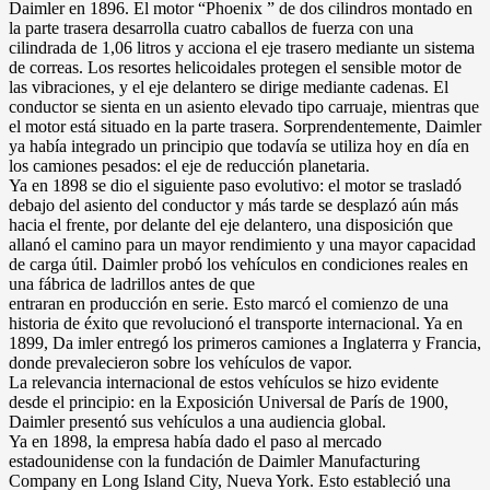
Daimler en 1896. El motor “Phoenix ” de dos cilindros montado en
la parte trasera desarrolla cuatro caballos de fuerza con una
cilindrada de 1,06 litros y acciona el eje trasero mediante un sistema
de correas. Los resortes helicoidales protegen el sensible motor de
las vibraciones, y el eje delantero se dirige mediante cadenas. El
conductor se sienta en un asiento elevado tipo carruaje, mientras que
el motor está situado en la parte trasera. Sorprendentemente, Daimler
ya había integrado un principio que todavía se utiliza hoy en día en
los camiones pesados: el eje de reducción planetaria.
Ya en 1898 se dio el siguiente paso evolutivo: el motor se trasladó
debajo del asiento del conductor y más tarde se desplazó aún más
hacia el frente, por delante del eje delantero, una disposición que
allanó el camino para un mayor rendimiento y una mayor capacidad
de carga útil. Daimler probó los vehículos en condiciones reales en
una fábrica de ladrillos antes de que
entraran en producción en serie. Esto marcó el comienzo de una
historia de éxito que revolucionó el transporte internacional. Ya en
1899, Da imler entregó los primeros camiones a Inglaterra y Francia,
donde prevalecieron sobre los vehículos de vapor.
La relevancia internacional de estos vehículos se hizo evidente
desde el principio: en la Exposición Universal de París de 1900,
Daimler presentó sus vehículos a una audiencia global.
Ya en 1898, la empresa había dado el paso al mercado
estadounidense con la fundación de Daimler Manufacturing
Company en Long Island City, Nueva York. Esto estableció una