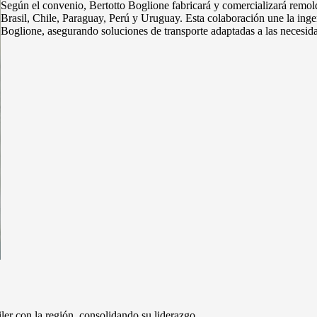
Según el convenio, Bertotto Boglione fabricará y comercializará remolq
Brasil, Chile, Paraguay, Perú y Uruguay. Esta colaboración une la ingen
Boglione, asegurando soluciones de transporte adaptadas a las necesid
er con la región, consolidando su liderazgo.