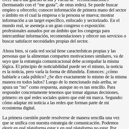
(hermanado con el “me gusta”, de otras redes). Se puede buscar
empleo u ofrecerlo; conocer información de primera mano del sector
o ámbito en el cual la empresa o la persona se mueva; mostrar
información a un target específico, enfocado y sectorizado. En el
mundo real, se asemeja a un gran congreso o exposición:
profesionales aunados por un ámbito que los congrega para
intercambiar información, recomendaciones y ofrecer sus servicios o
buscar satisfacer necesidades propias del sector.
Ahora bien, si cada red social tiene características propias y las
personas que la alimentan comparten motivaciones similares, va de
suyo que la estrategia comunicacional debe acompañar la misma
lógica. El principio de noticiabilidad puede ser el mismo, la noticia
es la noticia, pero varía la forma de difundirla. Entonces: ¿cómo
hablarle a cada público? ¿Se dice exactamente lo mismo de la misma
manera en todos lados? Luego de lo mencionado más arriba, se
apura un “no” como respuesta, aunque no es tan sencillo. Para
responder concretamente tenemos que tomar algunas decisiones,
primero: en qué redes sociales quiero que esté mi marca. Segundo:
cómo adaptar mi noticia a las redes que forman parte de mi
ecosistema digital.
La primera cuestión puede resolverse de manera sencilla una vez
que se unifica con nuestra estrategia de comunicación. Podemos
elegir en qué plataforma estar y en qué plataforma no estar. Por