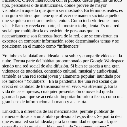
Facebook. Ofrece interacción con el público desde páginas de todo
tipo, personales o de instituciones, donde provee de mayor
visibilidad a aquello que quiera ser mostrado. En términos reales, es
una gran vidriera que tiene que ofrecer de manera sucinta aquello
que se quiera mostrar e invite a entrar. Como toda vidriera es muy
visual: llama y revela en parte, sin mostrar todo, tienta. Es una red
social que multiplica la exposición de personas que no
necesariamente son famosas fuera de la red, que se convierten en
expertos en compartir información sobre determinados temas y se
posicionan en el mundo como “influencers”.
Youtube es la plataforma ideada para subir y compartir videos en la
nube. Forma parte del hábitat proporcionado por Google Workspace
siendo una red social de alta difusión. Si bien se asocia a una gran
videoteca de tutoriales, contenido cultural, musical y audiovisual,
también es una red social joven y altamente popular: inundada por
los famosos “Youtubers”. En la pandemia fue una red social que
creció en cantidad de transmisiones en vivo, vía streaming. En la
vida de las empresas, cualquier presentación o novedad queda
guardada para que se acceda sin importar horario o fecha, como una
gran base de información a la mano y a la carta.
LinkedIn, a diferencia de las mencionadas, permite publicar de
manera enfocada a un ámbito profesional específico. Se podría decir
que es una red social ideada para la comunidad empresarial, que
crece día a día gracias al ida y vuelta de “recomendaciones”